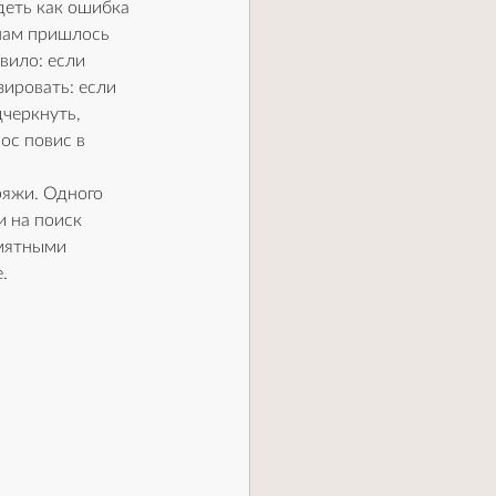
деть как ошибка 
 нам пришлось 
вило: если 
ировать: если 
черкнуть, 
ос повис в 
яжи. Одного 
и на поиск 
мятными 
.