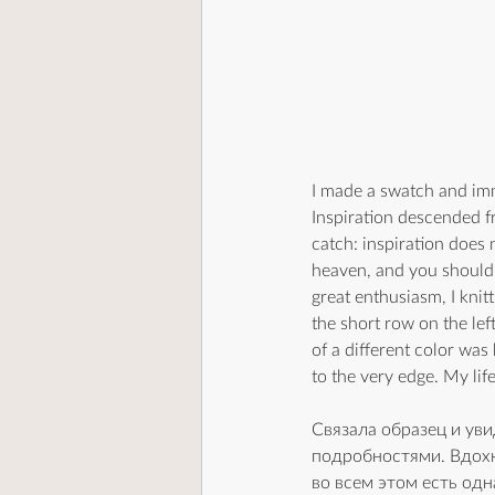
I made a swatch and imme
Inspiration descended f
catch: inspiration does 
heaven, and you should f
great enthusiasm, I knit
the short row on the lef
of a different color was
to the very edge. My lif
Связала образец и уви
подробностями. Вдохн
во всем этом есть одн