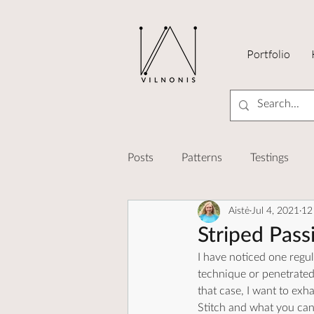
Portfolio
Posts
Patterns
Testings
Aistė
Jul 4, 2021
12
Knit-Tech
Designing
K
Striped Pas
I have noticed one regu
technique or penetrated 
that case, I want to exha
Stitch and what you can 