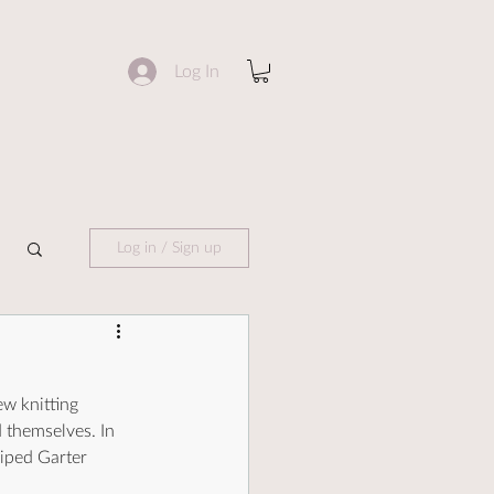
Log In
Log in / Sign up
w knitting 
d themselves. In 
riped Garter 