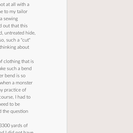
t at all with a 
e to my tailor 
 a sewing 
 out that this 
, untreated hide, 
o, such a "cut" 
thinking about 
f clothing that is 
make such a bend 
er bend is so 
on when a monster 
y practice of 
course, I had to 
need to be 
 the question 
 3300 yards of 
nd I did not have 