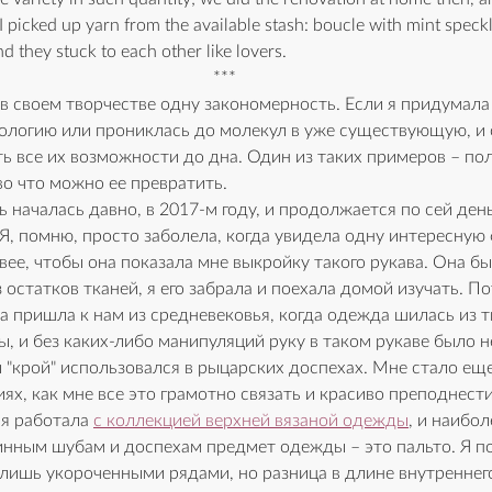
 I picked up yarn from the available stash: boucle with mint speck
 they stuck to each other like lovers.
***
 в своем творчестве одну закономерность. Если я придумала
ологию или прониклась до молекул в уже существующую, и 
ть все их возможности до дна. Один из таких примеров – по
 во что можно ее превратить.
 началась давно, в 2017-м году, и продолжается по сей день
 Я, помню, просто заболела, когда увидела одну интересную 
ее, чтобы она показала мне выкройку такого рукава. Она бы
 остатков тканей, я его забрала и поехала домой изучать. По
а пришла к нам из средневековья, когда одежда шилась из т
, и без каких-либо манипуляций руку в таком рукаве было 
й "крой" использовался в рыцарских доспехах. Мне стало еще
х, как мне все это грамотно связать и красиво преподнести
 я работала 
с коллекцией верхней вязаной одежды
, и наибол
нным шубам и доспехам предмет одежды – это пальто. Я пон
 лишь укороченными рядами, но разница в длине внутреннего