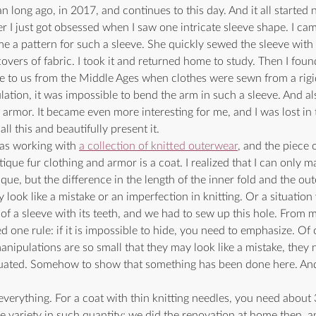
long ago, in 2017, and continues to this day. And it all started no
r I just got obsessed when I saw one intricate sleeve shape. I cam
e a pattern for such a sleeve. She quickly sewed the sleeve with
vers of fabric. I took it and returned home to study. Then I found
e to us from the Middle Ages when clothes were sewn from a rigid
tion, it was impossible to bend the arm in such a sleeve. And als
 armor. It became even more interesting for me, and I was lost in 
all this and beautifully present it.
was working with 
a collection of knitted outerwear
, and the piece o
tique fur clothing and armor is a coat. I realized that I can only 
que, but the difference in the length of the inner fold and the out
nly look like a mistake or an imperfection in knitting. Or a situati
of a sleeve with its teeth, and we had to sew up this hole. From m
d one rule: if it is impossible to hide, you need to emphasize. Of 
 manipulations are so small that they may look like a mistake, they 
ated. Somehow to show that something has been done here. And
verything. For a coat with thin knitting needles, you need about
ne variety in such quantity; we did the renovation at home then, a