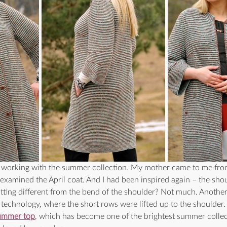
d working with the summer collection. My mother came to me fro
examined the April coat. And I had been inspired again – the shou
itting different from the bend of the shoulder? Not much. Anothe
technology, where the short rows were lifted up to the shoulder.
ummer top
, which has become one of the brightest summer collec