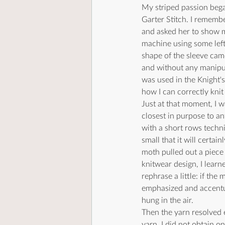
My striped passion began 
Garter Stitch. I remembe
and asked her to show m
machine using some lefto
shape of the sleeve cam
and without any manipula
was used in the Knight's
how I can correctly knit 
Just at that moment, I 
closest in purpose to an
with a short rows techni
small that it will certai
moth pulled out a piece 
knitwear design, I learne
rephrase a little: if the
emphasized and accentu
hung in the air.
Then the yarn resolved e
yarn. I did not obtain o