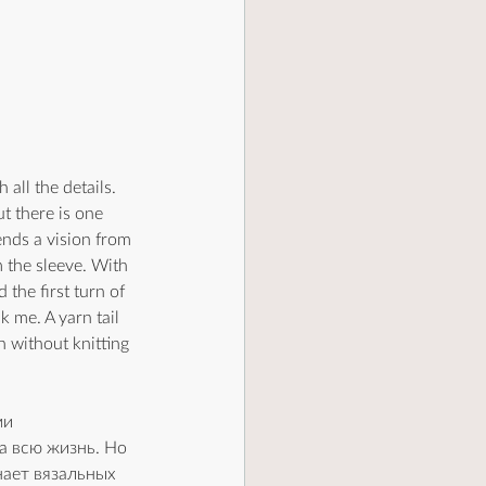
all the details. 
 there is one 
ends a vision from 
 the sleeve. With 
the first turn of 
 me. A yarn tail 
n without knitting 
ми 
 всю жизнь. Но 
нает вязальных 