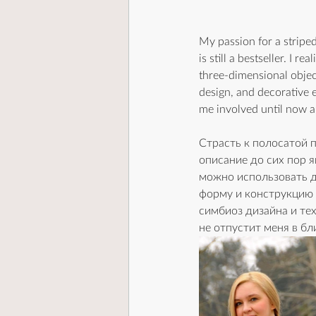
My passion for a stripe
is still a bestseller. I 
three-dimensional object
design, and decorative e
me involved until now an
Страсть к полосатой п
описание до сих пор я
можно использовать д
форму и конструкцию 
симбиоз дизайна и тех
не отпустит меня в б