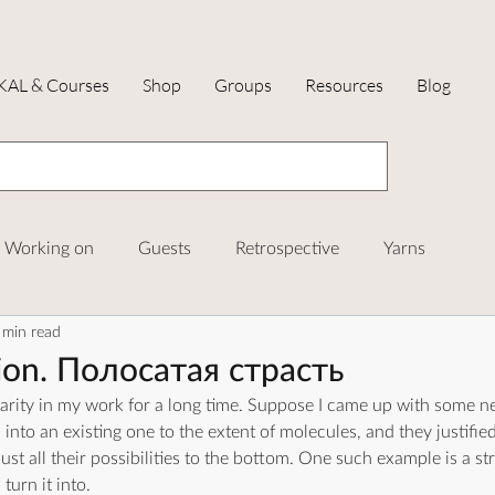
KAL & Courses
Shop
Groups
Resources
Blog
Working on
Guests
Retrospective
Yarns
 min read
AL and Courses
sion. Полосатая страсть
larity in my work for a long time. Suppose I came up with some ne
into an existing one to the extent of molecules, and they justifie
ust all their possibilities to the bottom. One such example is a st
turn it into.