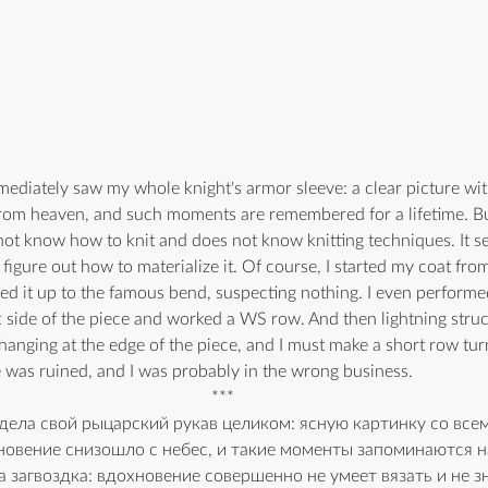
diately saw my whole knight's armor sleeve: a clear picture with 
rom heaven, and such moments are remembered for a lifetime. But
not know how to knit and does not know knitting techniques. It s
igure out how to materialize it. Of course, I started my coat from
ted it up to the famous bend, suspecting nothing. I even performed 
t side of the piece and worked a WS row. And then lightning struck
 hanging at the edge of the piece, and I must make a short row tur
e was ruined, and I was probably in the wrong business.
***
дела свой рыцарский рукав целиком: ясную картинку со все
овение снизошло с небес, и такие моменты запоминаются на
а загвоздка: вдохновение совершенно не умеет вязать и не з