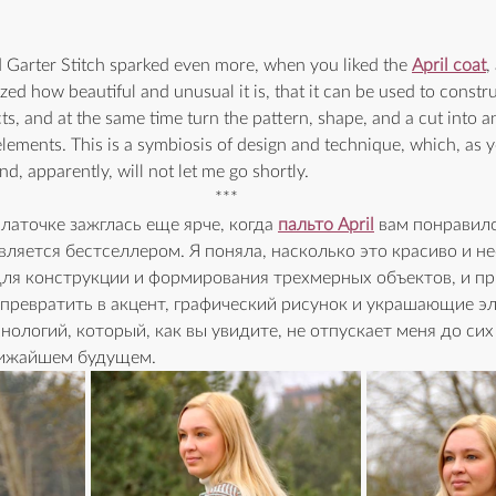
d Garter Stitch sparked even more, when you liked the 
April coat
,
realized how beautiful and unusual it is, that it can be used to const
s, and at the same time turn the pattern, shape, and a cut into a
lements. This is a symbiosis of design and technique, which, as y
d, apparently, will not let me go shortly.
***
латочке зажглась еще ярче, когда 
пальто April
вам понравило
вляется бестселлером. Я поняла, насколько это красиво и не
ля конструкции и формирования трехмерных объектов, и при
превратить в акцент, графический рисунок и украшающие эл
нологий, который, как вы увидите, не отпускает меня до сих 
лижайшем будущем. 