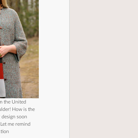
m the United 
lder! How is the 
r design soon 
 Let me remind 
tion 