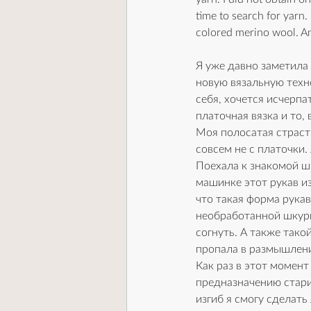
time to search for yarn.
colored merino wool. And
Я уже давно заметила
новую вязальную техн
себя, хочется исчерпа
платочная вязка и то,
Моя полосатая страсть
совсем не с платочки.
Поехала к знакомой шв
машинке этот рукав из
что такая форма рукав
необработанной шкуры
согнуть. А также тако
пропала в размышления
Как раз в этот момент
предназначению стари
изгиб я смогу сделать