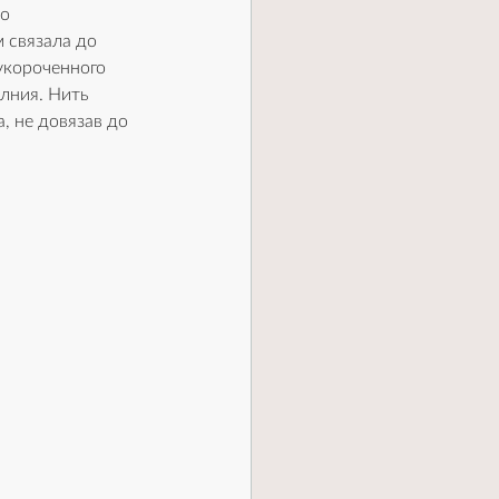
о 
 связала до 
укороченного 
лния. Нить 
, не довязав до 