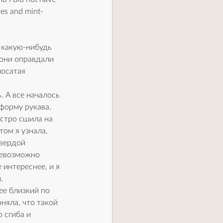
les and mint-
 какую-нибудь 
они оправдали 
лосатая 
. А все началось 
форму рукава. 
стро сшила на 
том я узнала, 
вердой 
невозможно 
 интереснее, и я 
.
ее близкий по 
яла, что такой 
 сгиба и 