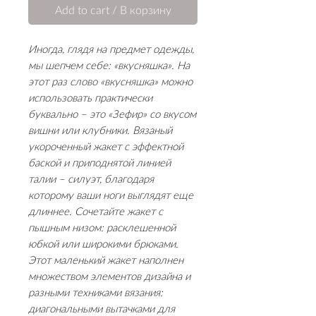
Add to cart / В корзину
Иногда, глядя на предмет одежды,
мы шепчем себе: «вкусняшка». На
этот раз слово «вкусняшка» можно
использовать практически
буквально – это «Зефир» со вкусом
вишни или клубники. Вязаный
укороченный жакет с эффектной
баской и приподнятой линией
талии – силуэт, благодаря
которому ваши ноги выглядят еще
длиннее. Сочетайте жакет с
пышным низом: расклешенной
юбкой или широкими брюками.
Этот маленький жакет наполнен
множеством элементов дизайна и
разными техниками вязания:
диагональными вытачками для