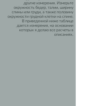
другие измерения. Измерьте
окружность бедер, талии, ширину
спины или груди, а также половину
окружности грудной клетки на спине.
В приведенной ниже таблице
дается измерения, на основании
которых я делаю все расчеты в
описаниях.