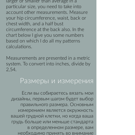
larger or smaller than average in a
particular size, you need to take into
account other measurements. Measure
your hip circumference, waist, back or
chest width, and a half bust
circumference at the back also. In the
chart below I give you some numbers
based on which I do all my patterns
calculations.
Measurements are presented in a metric
system. To convert into inches, divide by
2,54.
Размеры и измерения
Если вы собираетесь вязать мои
дизайны, первым шагом будет выбор
правильного размера. Основным
измерением является окружность
вашей грудной клетки, но когда ваша
грудь больше или меньше стандарта
в определенном размере, вам
необходимо принять во внимание