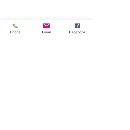
Errata
Sizes and Measurements
Phone
Email
Facebook
GENERAL INFORMATION
About
Portfolio
Cookies & Privacy Policy
Terms and Conditions
CONTACT
Send me a message
Groups
Instagram
Ravelry
Telegram