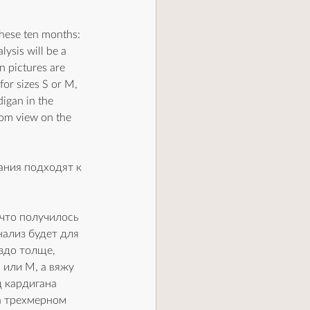
these ten months: 
ysis will be a 
n pictures are 
for sizes S or M, 
igan in the 
rom view on the 
ания подходят к 
 что получилось 
нализ будет для 
здо толще, 
 или M, а вяжу 
д кардигана 
а трехмерном 