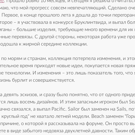
ме
. Прошло ровно 10 месяцев, и сегодня я решила отчитаться
маю, что мой прогресс совсем невпечатляющий. Сделано оче
 Первое, в конце прошлого лета я дошла до точки перегоран
торое – я участвовала в конкурсе Бруклинтвида, и выпал бо
иганы – большие изделия, требующие много времени для их в
нные перевязы. С другой стороны, некоторая работа уже про
 подошла к жирной середине коллекции.
по морям и странам, коллекция потерпела изменения, и это
тельное время приходят новые идеи, покупается новая пряж
 технологии. И изменения – это лишь показатель того, что я
жизнь бурлит и совершенствуется. 
а девять эскизов, и сразу было понятно, что от одного приде
ся лишь восемь дизайнов. И этим запасным игроком был Sea
дачно связался, а выпал Pacific. Sailor был заменен на Sails, п
круглый год" не хватало летней модели. Beach заменен "Гор
причине, о которой я рассказывала на форуме. Он просто вы
ете в виде забытого недовяза двухлетней давности. Таким о