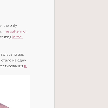
e, the only 
. 
The pattern of 
testing 
in the 
алась та же, 
 стало на одну 
тестирования 
в 