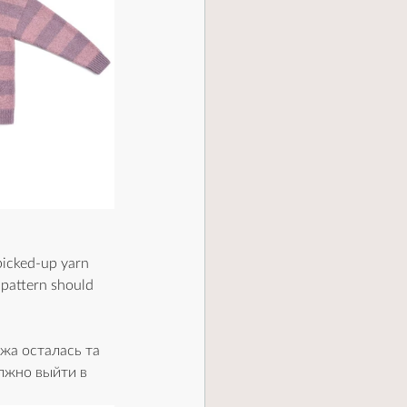
picked-up yarn 
 pattern should 
жа осталась та 
лжно выйти в 