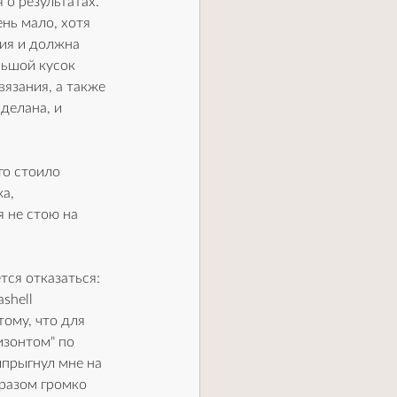
 о результатах. 
нь мало, хотя 
ия и должна 
льшой кусок 
язания, а также 
делана, и 
го стоило 
а, 
 не стою на 
тся отказаться: 
shell 
отому, что для 
изонтом" по 
прыгнул мне на 
бразом громко 