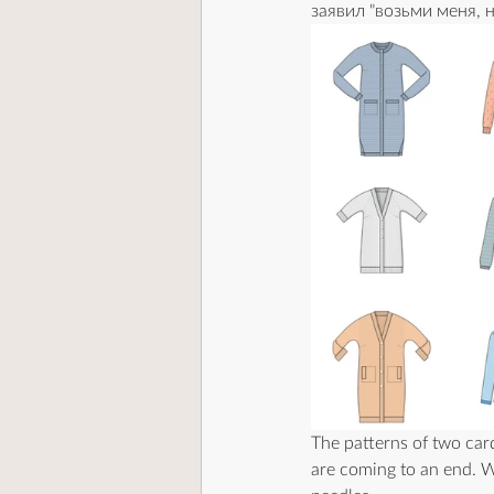
заявил "возьми меня, 
The patterns of two car
are coming to an end. We 