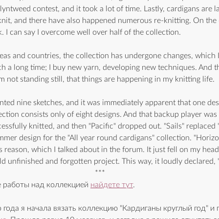
lyntweed contest, and it took a lot of time. Lastly, cardigans are 
 knit, and there have also happened numerous re-knitting. On the 
I can say I overcome well over half of the collection.
seas and countries, the collection has undergone changes, which 
ch a long time; I buy new yarn, developing new techniques. And t
am not standing still, that things are happening in my knitting life.
sented nine sketches, and it was immediately apparent that one de
ction consists only of eight designs. And that backup player was "
essfully knitted, and then "Pacific" dropped out. "Sails" replaced 
mmer design for the "All year round cardigans" collection. "Horizo
s reason, which I talked about in the forum. It just fell on my head
d unfinished and forgotten project. This way, it loudly declared, "t
***
е работы над коллекцией 
найдете тут
.
 года я начала вязать коллекцию "Кардиганы круглый год" и 