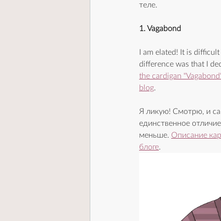
теле. 
1. Vagabond
I am elated! It is diffic
difference was that I de
the cardigan "Vagabond
blog
.
Я ликую! Смотрю, и с
единственное отличие 
меньше. 
Описание кар
блоге
.