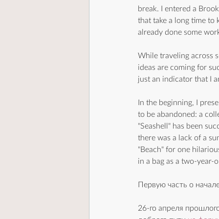
break. I entered a Brook
that take a long time to
already done some work. 
While traveling across 
ideas are coming for su
just an indicator that I 
In the beginning, I pre
to be abandoned: a colle
"Seashell" has been succ
there was a lack of a su
"Beach" for one hilariou
in a bag as a two-year-ol
Первую часть о начал
26-го апреля прошлого