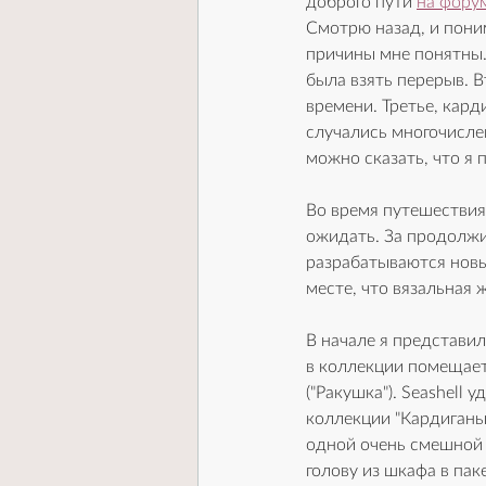
доброго пути 
на фору
Смотрю назад, и пони
причины мне понятны.
была взять перерыв. В
времени. Третье, кард
случались многочисле
можно сказать, что я
Во время путешествия 
ожидать. За продолжи
разрабатываются новые
месте, что вязальная 
В начале я представил
в коллекции помещает
("Ракушка"). Seashell у
коллекции "Кардиганы 
одной очень смешной 
голову из шкафа в пак