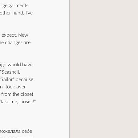
large garments 
other hand, I've 
I expect. New 
he changes are 
sign would have 
Seashell." 
"Sailor" because 
n" took over 
 from the closet 
ake me, I insist!"
пожелала себе 