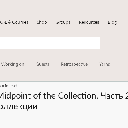
KAL & Courses
Shop
Groups
Resources
Blog
Working on
Guests
Retrospective
Yarns
6 min read
AL and Courses
Midpoint of the Collection. Часть 
оллекции