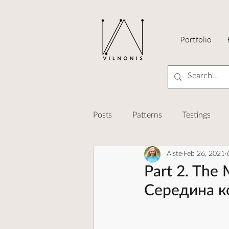
Portfolio
Posts
Patterns
Testings
Aistė
Feb 26, 2021
Knit-Tech
Designing
K
Part 2. The 
Середина к