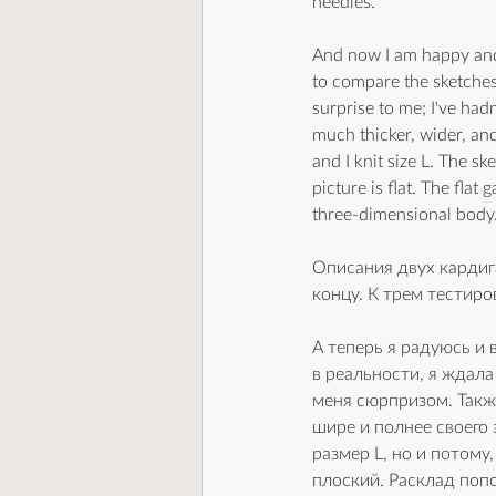
needles.
And now I am happy and e
to compare the sketches 
surprise to me; I've had
much thicker, wider, and
and I knit size L. The s
picture is flat. The fla
three-dimensional body
Описания двух кардиг
концу. К трем тестиро
А теперь я радуюсь и 
в реальности, я ждала
меня сюрпризом. Также
шире и полнее своего 
размер L, но и потому
плоский. Расклад поп