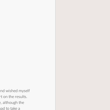
 and wished myself 
t on the results. 
e, although the 
ad to take a 