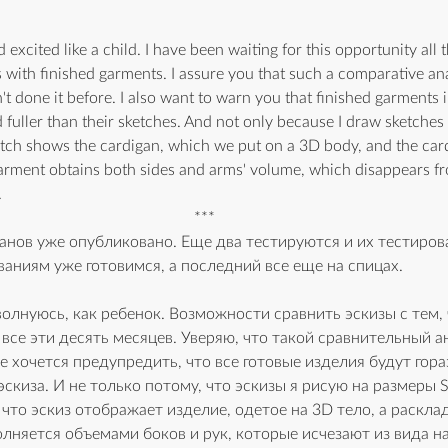
xcited like a child. I have been waiting for this opportunity all 
with finished garments. I assure you that such a comparative anal
n't done it before. I also want to warn you that finished garments i
 fuller than their sketches. And not only because I draw sketches 
ketch shows the cardigan, which we put on a 3D body, and the card
t garment obtains both sides and arms' volume, which disappears f
.
***
анов уже опубликовано. Еще два тестируются и их тестиров
ваниям уже готовимся, а последний все еще на спицах.
волнуюсь, как ребенок. Возможности сравнить эскизы с тем,
 все эти десять месяцев. Уверяю, что такой сравнительный а
 хочется предупредить, что все готовые изделия будут гора
эскиза. И не только потому, что эскизы я рисую на размеры S
, что эскиз отображает изделие, одетое на 3D тело, а раскла
олняется объемами боков и рук, которые исчезают из вида н