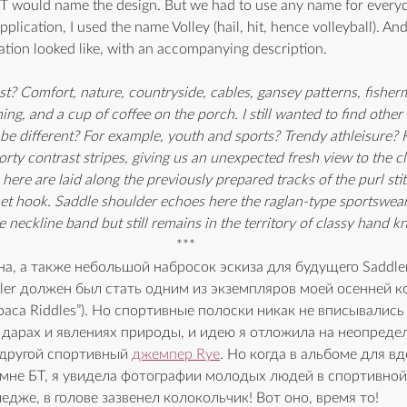
BT would name the design. But we had to use any name for every
lication, I used the name Volley (hail, hit, hence volleyball). And
cation looked like, with an accompanying description.
? Comfort, nature, countryside, cables, gansey patterns, fisherm
ing, and a cup of coffee on the porch. I still wanted to find other 
 be different? For example, youth and sports? Trendy athleisure? 
rty contrast stripes, giving us an unexpected fresh view to the cl
 here are laid along the previously prepared tracks of the purl sti
het hook. Saddle shoulder echoes here the raglan-type sportswear 
he neckline band but still remains in the territory of classy hand k
***
а, а также небольшой набросок эскиза для будущего Saddler
dler должен был стать одним из экземпляров моей осенней к
lpaca Riddles”). Но спортивные полоски никак не вписывались 
 дарах и явлениях природы, и идею я отложила на неопредел
 другой спортивный 
джемпер Rye
. Но когда в альбоме для вд
мне БТ, я увидела фотографии молодых людей в спортивной
едже, в голове зазвенел колокольчик! Вот оно, время то!