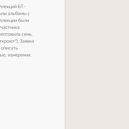
ллекций БТ– 
ыли альбомы с 
ллекции были 
участника 
готовила семь, 
ткроют"). Заявка 
 описать 
ые, измерения. 