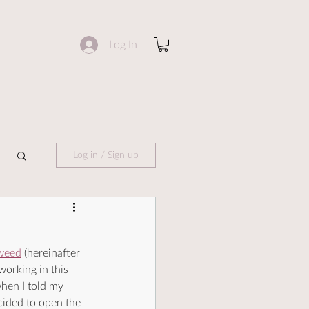
Log In
Log in / Sign up
Tweed
 (hereinafter 
 working in this 
when I told my 
cided to open the 