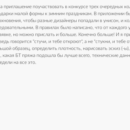
ла приглашение поучаствовать в конкурсе трех очередных ко
и подарки малой формы к зимним праздникам. В приложении б
хновения, чтобы разные дизайнеры попадали в унисон, и ко
едовательными. В правилах было написано, что от каждого 
явке, но можно прислать и больше. Конечно больше! И я при
едь говорится "стучи, и тебе откроют", а не "стукни, и тебе о
ьшой образец, определить плотность, нарисовать эскиз (-ы),
я
, какая БТ пряжа подошла бы лучше всего, техн
ические данн
едели на все это.