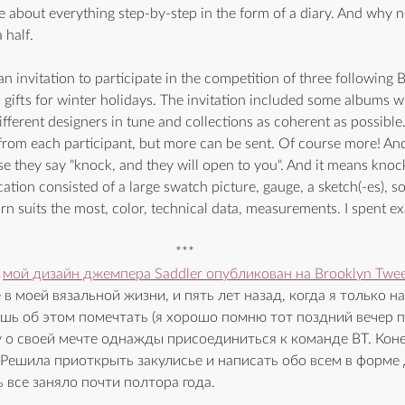
 about everything step-by-step in the form of a diary. And why not 
 half.
n invitation to participate in the competition of three following B
 gifts for winter holidays. The invitation included some albums wi
ifferent designers in tune and collections as coherent as possible.
 from each participant, but more can be sent. Of course more! And
e they say "knock, and they will open to you". And it means knock
cation consisted of a large swatch picture, gauge, a sketch(-es), s
rn suits the most, color, technical data, measurements. I spent e
***
 
мой дизайн джемпера Saddler опубликован на Brooklyn Twe
в моей вязальной жизни, и пять лет назад, когда я только на
ишь об этом помечтать (я хо
рошо помню тот поздний вечер пя
у о своей мечте однажды присоединиться к команде BT. Коне
Решила приоткрыть закулисье и написать обо всем в форме 
ь все заняло почти полтора года.