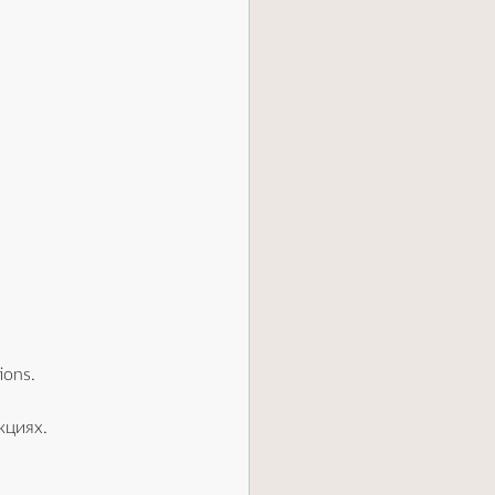
ions.
циях. 