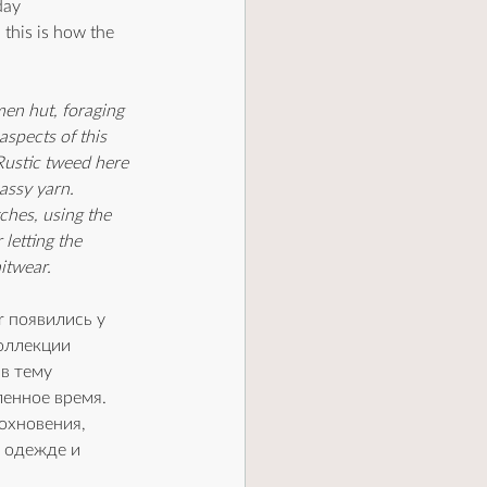
day 
 this is how the 
en hut, foraging 
aspects of this 
Rustic tweed here 
assy yarn. 
tches, using the 
letting the 
nitwear.
 появились у 
оллекции 
в тему 
енное время. 
охновения, 
 одежде и 