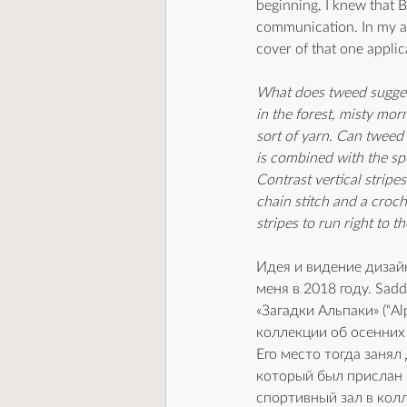
beginning, I knew that 
communication. In my app
cover of that one appli
What does tweed suggest
in the forest, misty morn
sort of yarn. Can tweed
is combined with the spo
Contrast vertical stripes
chain stitch and a croc
stripes to run right to t
Идея и видение дизайн
меня в 2018 году. Sad
«Загадки Альпаки» (“A
коллекции об осенних
Его место тогда занял
который был прислан 
спортивный зал в колл