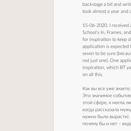
backstage a bit and write
took almost a year and a
15-06-2020. I received a
School's In, Frames, and
for inspiration to keep d
application is expected
seven to be sure (becaus
not just one). One appli
inspiration, which BT ya
on all this.
Как вы все уже знаете,
Это з
начимое событие 
этой сфере, я могла л
когда рассказала муж
нужно было вырасти
). 
почему бы и нет – вед