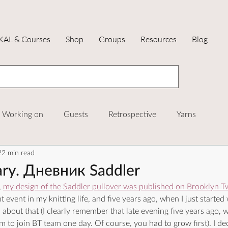
KAL & Courses
Shop
Groups
Resources
Blog
Working on
Guests
Retrospective
Yarns
22 min read
AL and Courses
ary. Дневник Saddler
 
my design of the Saddler pullover was published on Brooklyn 
ant event in my knitting life, and five years ago, when I just started
 about that (I clearly remember that late evening five years ago, 
to join BT team one day. Of course, you had to grow first). I de