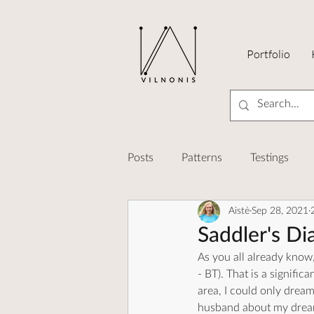
Portfolio
Posts
Patterns
Testings
Aistė
Sep 28, 2021
Knit-Tech
Designing
K
Saddler's Di
As you all already know,
- BT). That is a signific
area, I could only dream
husband about my dream 