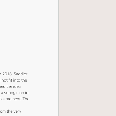
in 2018. Saddler 
not fit into the 
ned the idea 
f a young man in 
reka moment! The 
rom the very 