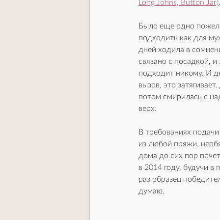
Long Johns, Button Jar)
Было еще одно пожела
подходить как для му
дней ходила в сомнени
связано с посадкой, и
подходит никому. И де
вызов, это затягивает
потом смирилась с над
верх. 
В требованиях подачи
из любой пряжи, необя
дома до сих пор поче
в 2014 году, будучи в 
раз образец победител
думаю.