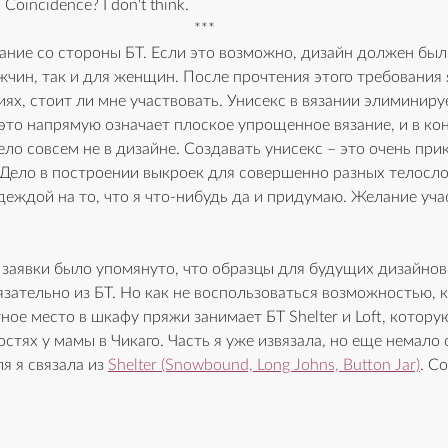
. Coincidence? I don't think.
***
ние со стороны БТ. Если это возможно, дизайн должен был 
жчин, так и для женщин. После прочтения этого требования 
ях, стоит ли мне участвовать
. Унисекс в вязании элиминируе
 это напрямую означает плоское упрощенное вязание, и в кон
ло совсем не в дизайне. Создавать унисекс – это очень прик
. Дело в построении выкроек для совершенно разных тело
сло
еждой на то, что я что-нибудь да и придумаю. Желание уча
 заявки было упомянуто
, что образцы для будущих дизайнов
зательно из БТ. 
Но как не воспользоваться возможностью, к
тное место в шкафу пряжи занимает
 БТ Shelter и Loft, котор
гостях у мамы в Чикаго. Часть я уже и
звязала, но еще немало 
я я связала из 
Shelter (Snowbound, Long Johns, Button Jar)
. С