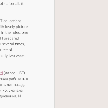
- after all, it 
T collections - 
th lovely pictures 
 In the rules, one 
 I prepared 
 several times, 
ource of 
xactly two weeks 
ed
 (далее – БТ). 
чала работать в 
ть лет назад, 
чно, сначала 
дневника. И 