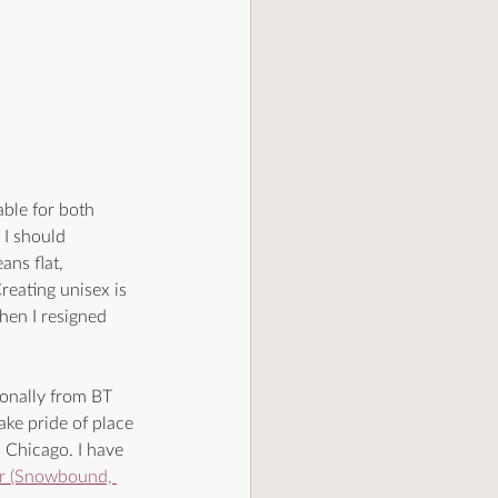
ble for both 
 I should 
ans flat, 
Creating unisex is 
then I resigned 
ionally from BT 
ake pride of place 
 Chicago. I have 
er (Snowbound, 