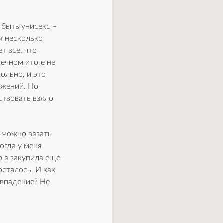
быть унисекс – 
я несколько 
т все, что 
ечном итоге не 
ольно, и это 
жений. Но 
ствовать взяло 
 можно вязать 
огда у меня 
ую я закупила еще 
осталось. И как 
овпадение? Не 