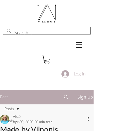
Log In
Sign Up
Post
Posts
Aistė
Posts
Apr 30, 2020
20 min read
Made by Vilnonis
Patterns