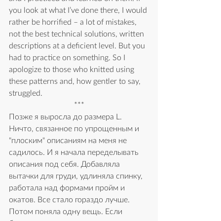
you look at what I’ve done there, I would 
rather be horrified – a lot of mistakes, 
not the best technical solutions, written 
descriptions at a deficient level. But you 
had to practice on something. So I 
apologize to those who knitted using 
these patterns and, how gentler to say, 
struggled.
***
Позже я выросла до размера L. 
Ничто, связанное по упрощенным и 
"плоским" описаниям на меня не 
садилось. И я начала переделывать 
описания под себя. Добавляла 
вытачки для груди, удлиняла спинку, 
работала над формами пройм и 
окатов. Все стало гораздо лучше. 
Потом поняла одну вещь. Если 