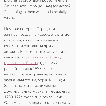
pictures as proof that I put some effort 
(you can scroll through using the arrow)
. 
Something in them was fundamentally 
wrong.
***
Немного истории. Перед тем, как 
заняться созданием своих вязальных 
описаний, я много лет вязала по 
вязальным описаниям других 
авторов. Вы можете в этом убедиться 
сами, взглянув 
на мою страничку 
проектов на Ravelry
, где самый 
ранний связан в 1997. Конечно, я 
вязала и гораздо раньше, пользуясь 
журналами Verena, Vogue Knitting и 
Sandra, но эти вязалки уже не 
дожили. Только журналы тех далеких 
1983-1994 годов eще сохранились. 
Одним словом, перед тем, как начать 