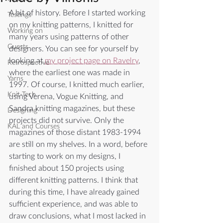
A bit of history. Before I started working 
Testings
on my knitting patterns, I knitted for 
Working on
many years using patterns of other 
Guests
designers. You can see for yourself by 
looking at 
my project page on Ravelry
, 
Retrospective
where the earliest one was made in 
Yarns
1997. Of course, I knitted much earlier, 
Knit-Tech
using Verena, Vogue Knitting, and 
Sandra knitting magazines, but these 
Designing
projects did not survive. Only the 
KAL and Courses
magazines of those distant 1983-1994 
are still on my shelves. In a word, before 
starting to work on my designs, I 
finished about 150 projects using 
different knitting patterns. I think that 
during this time, I have already gained 
sufficient experience, and was able to 
draw conclusions, what I most lacked in 