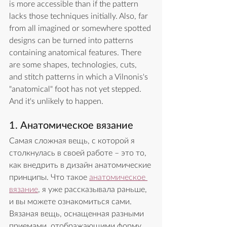
is more accessible than if the pattern 
lacks those techniques initially. Also, far 
from all imagined or somewhere spotted 
designs can be turned into patterns 
containing anatomical features. There 
are some shapes, technologies, cuts, 
and stitch patterns in which a Vilnonis's 
"anatomical" foot has not yet stepped. 
And it's unlikely to happen.
1. Анатомическое вязание
Самая сложная вещь, с которой я 
столкнулась в своей работе – это то, 
как внедрить в дизайн анатомические 
принципы. Что такое 
анатомическое 
вязание
, я уже рассказывала раньше, 
и вы можете ознакомиться сами. 
Вязаная вещь, оснащенная разными 
приемами, отображающими форму 