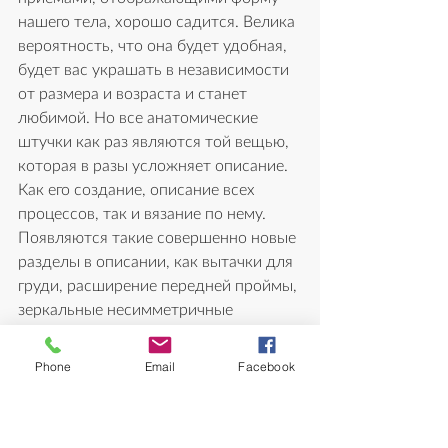
нашего тела, хорошо садится. Велика 
вероятность, что она будет удобная, 
будет вас украшать в независимости 
от размера и возраста и станет 
любимой. Но все а
натомические 
штучки как раз являются той вещью, 
которая в разы усложняет описание. 
Как его создание, описание всех 
процессов, так и вязание по нему. 
Появляются такие совершенно новые 
разделы в описании, как вытачки для 
груди, расширение передней проймы, 
зеркальные несимметричные 
проймы, окаты и другое. И все равно 
не все так гладко. Описания 
Phone
Email
Facebook
готовятся по стандартным 
измерениям, а редко кто из нас под 
эти стандарты попадает. Это как 