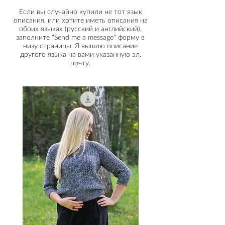
и 3,75 мм; круговые спицы 3,25, 3,5
среднем 8-15 см. Образец на
получить желаемые измерения
Если вы случайно купили не тот язык
и 3,75 мм; гобеленовая игла для
модели связан по описанию
изделия, немного изменив
описания, или хотите иметь описания на
сшивания; дополнительные
размера L-XL со свободой облегания
обоих языках (русский и английский),
плотность.
круговые спицы для перемещения
13 см.
заполните "Send me a message" форму в
незакрытых петель; несколько
низу страницы. Я вышлю описание
съемных маркеров.
другого языка на вами указанную эл.
почту.