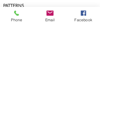
PATTERNS
Shop patterns
Phone
Email
Facebook
Shop e-books
Free Patterns
RESOURCES
Knit-Tech
Stitch Patterns
Blog
Lookbooks
Errata
Sizes and Measurements
GENERAL INFORMATION