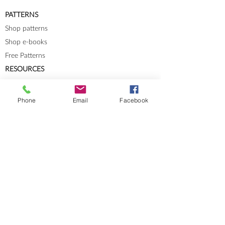
PATTERNS
Shop patterns
Shop e-books
Free Patterns
RESOURCES
Knit-Tech
Stitch Patterns
Phone
Email
Facebook
Blog
Lookbooks
Errata
Sizes and Measurements
GENERAL INFORMATION