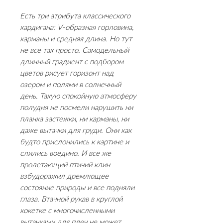
Есть три атрибута классического
кардигана: V-образная горловина,
карманы и средняя длина. Но тут
не все так просто. Самодельный
длинный градиент с подбором
цветов рисует горизонт над
озером и полями в солнечный
день. Такую спокойную атмосферу
полудня не посмели нарушить ни
планка застежки, ни карманы, ни
даже вытачки для груди. Они как
будто прислонились к картине и
слились воедино. И все же
пролетающий птичий клин
взбудоражил дремлющее
состояние природы и все подняли
глаза. Втачной рукав в круглой
кокетке с многочисленными
вытачками для плеч не может