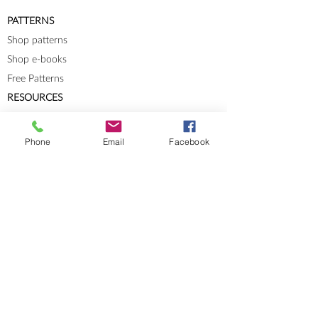
PATTERNS
Shop patterns
Shop e-books
Free Patterns
RESOURCES
Knit-Tech
Stitch Patterns
Phone
Email
Facebook
Blog
Lookbooks
Errata
Sizes and Measurements
GENERAL INFORMATION