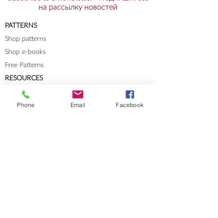
на рассылку новостей
PATTERNS
Shop patterns
Shop e-books
Free Patterns
RESOURCES
Knit-Tech
Phone
Email
Facebook
Stitch Patterns
Blog
Lookbooks
Errata
Sizes and Measurements