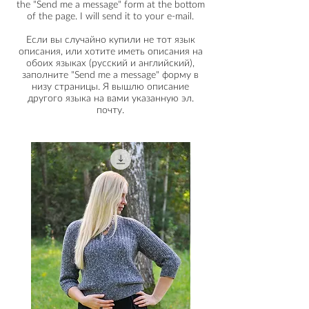
56,5 (57, 59, 59) см
the "Send me a message" form at the bottom
отличаться от тех, какие должны
Capalle Alpaca. Окончательный
of the page. I will send it to your e-mail.
Рост: 165-175 см
быть в вашем размере. Если
метраж в 6 сложений – 200 м/100 г.
Предлагаемый припуск на свободу
описание не содержит подходящего
Если вы случайно купили не тот язык
Всего понадобится в общем около
облегания на уровне груди: в
размера, немного изменив
описания, или хотите иметь описания на
725 (780, 850, 910) г или 1450 (1560,
среднем 14-24 см. Образец на
обоих языках (русский и английский),
плотность, можно скорректировать
1700, 1820) м.
модели связан по описанию
заполните "Send me a message" форму в
размер.
ПРИНАДЛЕЖНОСТИ
низу страницы. Я вышлю описание
размера L-XL со свободой облегания
Прямые спицы 2,75 мм и 4,0 мм
другого языка на вами указанную эл.
20 см.
почту.
Круговые спицы 2,5 мм и 4,0 мм
Дополнительные круговые спицы
для перемещения незакрытых
петель
Вспомогательная спица для аранов
Маркеры для петель
Гобеленовая игла