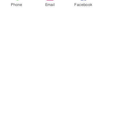
Shop e-books
Phone
Email
Facebook
Free Patterns
RESOURCES
Knit-Tech
Stitch Patterns
Blog
Lookbooks
Errata
Sizes and Measurements
GENERAL INFORMATION
About
Portfolio
Cookies & Privacy Policy