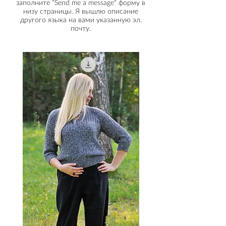
модели связан по описанию
заполните "Send me a message" форму в
Гобеленовая игла
низу страницы. Я вышлю описание
размера M-XL со свободой
другого языка на вами указанную эл.
облегания 16 см.
почту.