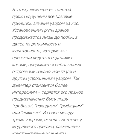
В этом джемпере из толстой
пряжи нарушены все базовые
принципы вязания узором из кос.
Установленный ритм аранов
продолжается лишь до пройм, а
далее их ритмичность и
монотонность, которые мы
привыкли видеть в изделиях с
косами, прерывается небольшими
островками изнаночной глади и
другим упрощенным узором. Так
джемпер становится более
интересным – теряется его прямое
предназначение быть лишь
"грибным", "походным", "рыбацким"
или "лыжным". В споре между
тремя узорами, используя технику
модульного оригами, размещены
конструктивные элементы,