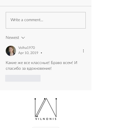
Almanac and Latitude
Write a comment...
Fjord and its sec
и его секреты
Newest
Volha1970
Apr 10, 2019
•
Какие же все классные! Браво всем! И 
спасибо за вдохновение!
Like
Reply