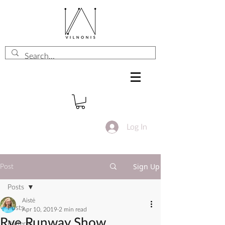
Log In
Sign Up
Post
Posts
Aistė
Posts
Apr 10, 2019
2 min read
Rye Runway Show
Patterns