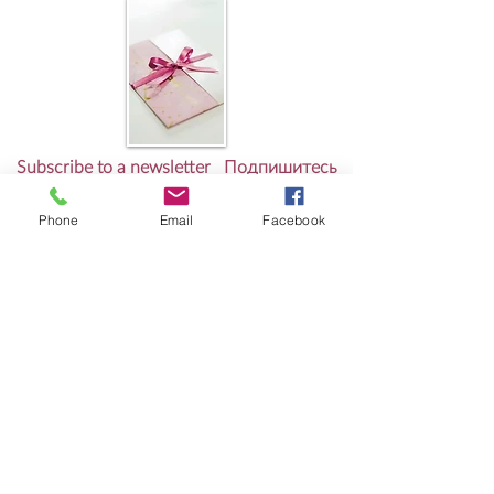
Subscribe to a newsletter Подпишитесь
на рассылку новостей
Phone
Email
Facebook
PATTERNS
Shop patterns
Shop e-books
Free Patterns
RESOURCES
Knit-Tech
Stitch Patterns
Blog
Lookbooks