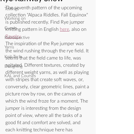
The seventh pattern of the upcoming 
Testings
collection "Alpaca Riddles. Fall Equinox" 
Working on
is published recently. Find Rye jumper 
Guests
knitting pattern in English 
here
, also on 
Ravelry
.   
Retrospective
The inspiration of the Rye jumper was 
Yarns
the wind rushing through the rye field. It 
Knit-Tech
seems that the field came to life, was 
agitated. Different textures, created by 
Designing
different weight yarns, as well as playing 
KAL and Courses
with stripes that create soft waves, or, 
conversely, clear geometric lines, paint a 
picture row by row, on the canvas of 
which the wind froze for a moment. The 
jumper is interesting from the design 
point of view, where all the tasks of a 
good fit and comfort are solved, and 
each knitting technique here has 