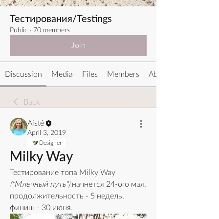
Тестирования/Testings
Public
·
70 members
Join
Discussion
Media
Files
Members
About
Back
Aistė
April 3, 2019
Designer
Milky Way
Тестирование топа Milky Way 
("Млечный путь")
 начнется 24-ого мая, 
продолжительность - 5 недель, 
финиш - 30 июня. 