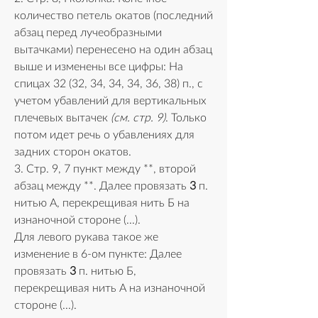
количество петель окатов (последний 
абзац перед лучеобразными 
вытачками) перенесено на один абзац 
выше и изменены все цифры: На 
спицах 32 (32, 34, 34, 34, 36, 38) п., с 
учетом убавлений для вертикальных 
плечевых вытачек 
(см. стр. 9)
. Только 
потом идет речь о убавлениях для 
задних сторон окатов.
3. Стр. 9, 7 пункт между **, второй 
абзац между **. Далее провязать 
3
 п. 
нитью А, перекрещивая нить Б на 
изнаночной стороне (...).
Для левого рукава такое же 
изменение в 6-ом пункте: Далее 
провязать 
3
 п. нитью Б, 
перекрещивая нить А на изнаночной 
стороне (...).