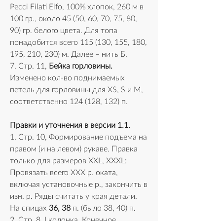
Pecci Filati Elfo, 100% хлопок, 260 м в 
100 гр., около 45 (50, 60, 70, 75, 80, 
90) гр. белого цвета. Для топа 
понадобится всего 115 (130, 155, 180, 
195, 210, 230) м. Далее – нить Б.
7. Стр. 11, 
Бейка горловины.
Изменено кол-во поднимаемых 
петель для горловины для XS, S и M, 
соответственно 124 (128, 132) п.
Правки и уточнения в версии 1.1.
1. Стр. 10, Формирование подъема на 
правом (и на левом) рукаве. Правка 
только для размеров XXL, XXXL: 
Провязать всего XXX р. оката, 
включая установочные р., закончить в 
изн. р. Ряды считать у края детали. 
На спицах 
36, 38
 п. (было 38, 40) п.
2. Стр. 8, I колонка. Конечное 