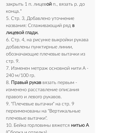
закрыть 1 п. лицев
ой
 п., вязать р. до 
конца.*
5. Стр. 3, Добавлено уточнение 
названия: Сглаживающий ряд 
в 
лицевой глади.
6. Стр. 4, на рисунке выкройки рукава 
добавлены пунктирные линии, 
обозначающие плечевые вытачки из 
стр. 9.
7. Изменен метраж основной нити А - 
240 м/100 гр.
8. 
Правый рукав
 вязать первым - 
изменено расставление описания 
правого и левого рукавов.
9. "Плечевые вытачки" на стр. 9 
переименованы на "Вертикальные 
плечевые вытачки".
10. Бейка горловины вяжется 
нитью А 
(Сборка и отделка).