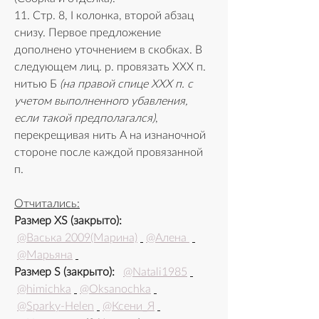
11. Стр. 8, I колонка, второй абзац 
снизу. Первое предложение 
дополнено уточнением в скобках. В 
следующем лиц. р. провязать ХХХ п. 
нитью Б 
(на правой спице ХХХ п. с 
учетом выполненного убавления, 
если такой предполагался)
, 
перекрещивая нить А на изнаночной 
стороне после каждой провязанной 
п.
Отчитались:
Размер XS (закрыто):
@Васька 2009(Марина)
@Алена 
@Марьяна
Размер S (закрыто): 
@Natali1985
@himichka
@Oksanochka
@Sparky-Helen
@Ксени_Я