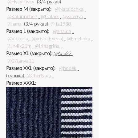
@Нуся-нуся
 (3/4 рукав)
Размер M (закрыто): 
@Natalochka
@Katarinchen
@Galnik
@valeriya
@lama
 (3/4 рукав) 
@ita1980
Размер L (закрыто): 
@anaida
@Victoria
@xristi (Елена)
@Emelinka
@in4ik21m
@irinagrina
Размер XL (закрыто):
@Aля22 
@07tanya11
Размер XXL (закрыто): 
@hodek
(туника) 
@CherNata
Размер XXXL: 