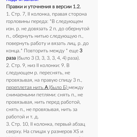
Правки и уточнения в версии 1.2.
1. Стр. 7, II колонка, правая сторона 
горловины переда: *В следующем 
изн. р. не довязать 2 п. до обернутой 
п., обернуть нитью следующую п., 
повернуть работу и вязать лиц. р. до 
конца.* Повторить между * еще 
3 
раза
 (было 3 (3, 3, 3, 3, 4, 4) раза).
2. Стр. 9, низ II колонки: 9. В 
следующем р. переснять, не 
провязывая, на правую спицу 3 п., 
переплетая нить 
А
 (было Б) 
между 
снимаемыми петлями: снять п., не 
провязывая, нить перед работой, 
снять п., не провязывая, нить за 
работой и т. д. 
3. Стр. 10, II колонка, первый абзац 
сверху. На спицах у размеров XS и 