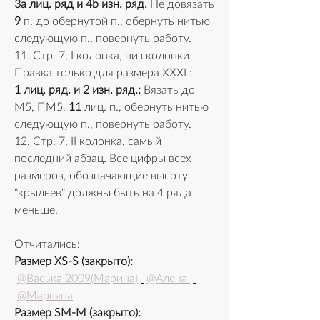
3a лиц. ряд и 4b изн. ряд.
 Не довязать 
9
 п. до обернутой п., обернуть нитью 
следующую п., повернуть работу.
11. Стр. 7, I колонка, низ колонки. 
Правка только для размера XXXL: 
1 лиц. ряд. и 2 изн. ряд.:
 Вязать до 
М5, ПМ5, 
11
 лиц. п., обернуть нитью 
следующую п., повернуть работу.
12. Стр. 7, II колонка, самый 
последний абзац. Все цифры всех 
размеров, обозначающие высоту 
"крыльев" должны быть на 4 ряда 
меньше. 
Отчитались:
Размер XS-S (закрыто):
@Васька 2009(Марина)
@Алена 
@Марьяна
Размер SM-M (закрыто): 