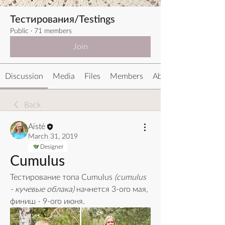
Тестирования/Testings
Public
·
71 members
Join
Discussion
Media
Files
Members
About
Back
Aistė
March 31, 2019
Designer
Cumulus
Тестирование топа Cumulus 
(cumulus 
- кучевые облака)
 начнется 3-ого мая, 
финиш - 9-ого июня. 