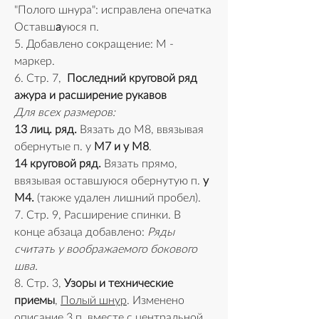
"Полого шнура": исправлена опечатка 
Оставш
а
уюся п.
5. Добавлено сокращение: М - 
маркер.
6. Стр. 7,  
Последний круговой ряд 
ажура и расширение рукавов
Для всех размеров:
13 лиц. ряд. 
Вязать до М8, ввязывая 
обернутые п. у 
М7 и у М8
.
14 круговой ряд. 
Вязать прямо, 
ввязывая оставшуюся обернутую п.
 у 
М4.
 (также удален лишний пробел).
7. Стр. 9, Расширение спинки. В 
конце абзаца добавлено: 
Ряды 
считать у воображаемого бокового 
шва.
8. Стр. 3, 
Узоры и технические 
приемы
, 
Полый шнур
. Изменено 
описание 3 п. вместе с центральной 