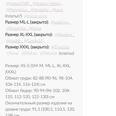
@Natali1985
@Sparky-Helen
, 
@Pangasius
@Anatolia
@Leus
(платье?) 
@Нуся-нуся
Размер ML-L (закрыто): 
@valeriya
@Emelinka
@lama
Размер XL-XXL (закрыто): 
@Alyokys
@hodek
@Gerda15
Размер XXXL (закрыто): 
@Tixvinka
 (Лена)
@Makas
@Tatyana
 (платье)
Размер: XS-S (SM-M, ML-L, XL-XXL, 
XXXL)
Обхват груди: 82-88 (90-96, 98-104, 
106-114, 116-124) см
Обхват бедер: 90-94 (96-102, 104-
110, 112-120, 122-130) см
Окончательный размер изделия на 
уровне груди: 91,5 (100,5, 110,5, 120, 
128) см