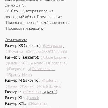
(было 2 и 3).
10. Стр. 10, вторая колонка, 
последний абзац. Предложение 
"Провязать первый ряд." заменено на 
"Провязать лицевой р."
Отчитались:
Размер XS (закрыто): 
@Марьяна
@Ksyunya
@Васька 2009(Марина)
Размер S (закрыто): 
@blaue Lagune
@Natali1985
@Anatolia (Светлана)
@Pangasius
@Oksanochka
@Sparky-Helen
Размер M (закрыто): 
@valeriya
@lama
@Galnik
@xristi (Елена)
Размер L: 
@Emelinka
 @Аля22
Размер XL: 
@hodek
Размер XXL: 
@Ekaterina