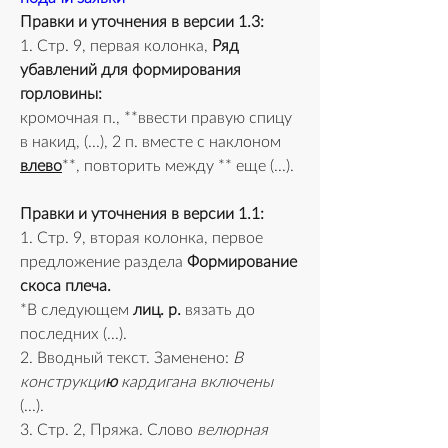
Правки и уточнения в версии 1.3:
1. Стр. 9, первая колонка, 
Ряд 
убавлений для формирования 
горловины:
кромочная п., **ввести правую спицу 
в накид, (...), 2 п. вместе с наклоном 
влево
**, повторить между ** еще (...).
Правки и уточнения в версии 1.1:
1. Стр. 9, вторая колонка, первое 
предложение раздела 
Формирование 
скоса плеча.
*В следующем 
лиц. р.
 вязать до 
последних (...).
2. Вводный текст. Заменено: 
В 
конструкци
ю
 кардигана включены
(...).
3. Стр. 2, Пряжа. Слово 
велюрная 