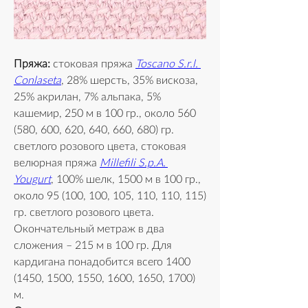
Пряжа:
 стоковая пряжа 
Toscano S.r.l. 
Conlaseta
, 28% шерсть, 35% вискоза, 
25% акрилан, 7% альпака, 5% 
кашемир, 250 м в 100 гр., около 560 
(580, 600, 620, 640, 660, 680) гр. 
светлого розового цвета, стоковая 
велюрная пряжа 
Millefili S.p.A. 
Yougurt
, 100% шелк, 1500 м в 100 гр., 
около 95 (100, 100, 105, 110, 110, 115) 
гр. светлого розового цвета. 
Окончательный метраж в два 
сложения – 215 м в 100 гр. Для 
кардигана понадобится всего 1400 
(1450, 1500, 1550, 1600, 1650, 1700) 
м.