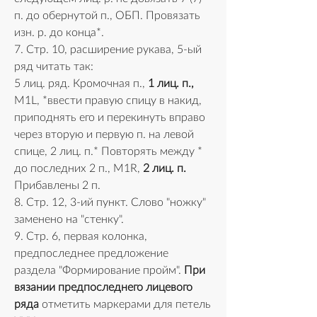
п. до обернутой п., ОБП. Провязать 
изн. р. до конца*.
7. Стр. 10, расширение рукава, 5-ый 
ряд читать так:
5 лиц. ряд. Кромочная п., 
1 лиц. п.,
M1L, *ввести правую спицу в накид, 
приподнять его и перекинуть вправо 
через вторую и первую п. на левой 
спице, 2 лиц. п.* Повторять между * 
до последних 2 п., M1R, 
2 лиц. п.
Прибавлены 2 п.
8. Стр. 12, 3-ий пункт. Слово "ножку" 
заменено на "стенку".
9. Стр. 6, первая колонка, 
предпоследнее предложение 
раздела "Формирование пройм". 
При 
вязании предпоследнего лицевого 
ряда 
отметить маркерами для петель 