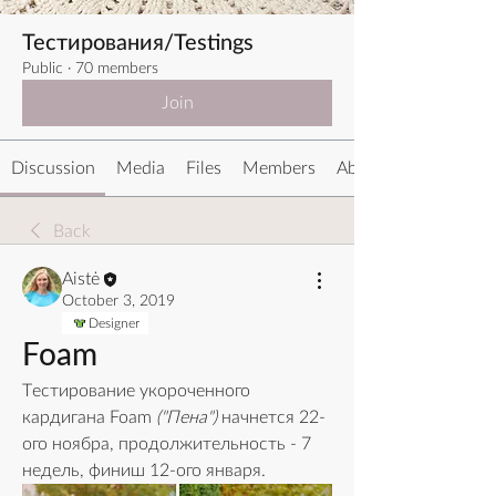
Тестирования/Testings
Public
·
70 members
Join
Discussion
Media
Files
Members
About
Back
Aistė
October 3, 2019
Designer
Foam
Tестирование укороченного 
кардигана Foam 
("Пена")
 начнется 22-
ого ноябра, продолжительность - 7 
недель, финиш 12-ого января.