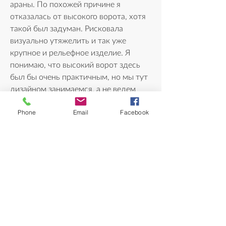
араны. По похожей причине я 
отказалась от высокого ворота, хотя 
такой был задуман. Рисковала 
визуально утяжелить и так уже 
крупное и рельефное изделие. Я 
понимаю, что высокий ворот здесь 
был бы очень практичным, но мы тут 
дизайном занимаемся, а не ведем 
кружок грибных свитеров. 
Phone
Email
Facebook
Для джемпера использовала недовяз 
пятилетней давности. Из старого 
почти ничего не осталось, кроме как 
пряжа и узор. Но было за что 
зацепиться. Пряжи не хватило, и 
пришлось распустить это "чудо 
посадки". Еще никогда роспуск 
старой вязалки не приносил столько 
радости!