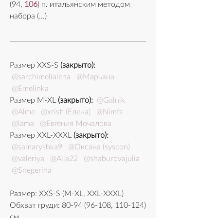
(94, 
106
) п. итальянским методом 
набора (...)
Размер XXS-S 
(закрыто):
@sarchimelialena
@Марьяна
@Emelinka
Размер М-XL 
(закрыто):
@Galnik
@Alme
@xristi (Елена)
@Nimfs
@lama
@Евгения Мочалова
Размер XXL-XXXL 
(закрыто):
@samaryshka9
@Оксана (syscon)
@valeriya
@Alla22
@shaburovajulia
@Snegerina
Размер: XXS-S (M-XL, XXL-XXХL)
Обхват груди: 80-94 (96-108, 110-124) 
см