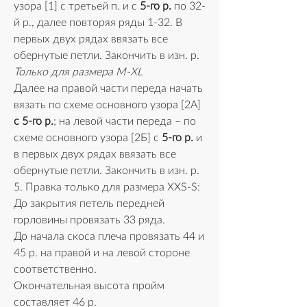
узора [1] с третьей п. и с
 5-го р.
 по 32-
й р., далее повторяя ряды 1-32. В 
первых двух рядах ввязать все 
обернутые петли. Закончить в изн. р.
Только для размерa M-XL
Далее на правой части переда начать 
вязать по схеме основного узора [2А] 
с 5-го р.
; на левой части переда – по 
схеме основного узора [2Б] с 
5-го р.
 и 
в первых двух рядах ввязать все 
обернутые петли. Закончить в изн. р.
5. Правка только для размера XXS-S:
До закрытия петель передней 
горловины провязать 33 ряда.
До начала скоса плеча провязать 44 и 
45 р. на правой и на левой стороне 
соответственно.
Окончательная высота пройм 
составляет 46 р.