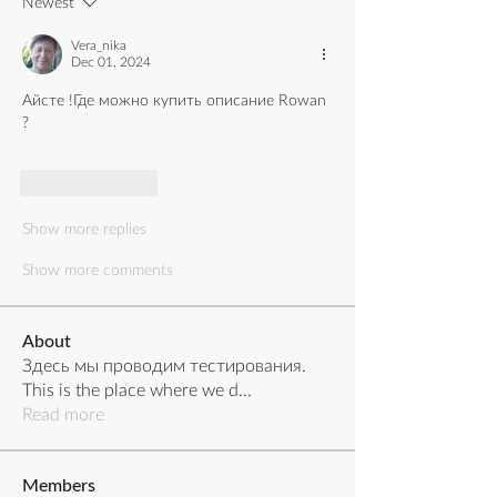
Newest
Vera_nika
Dec 01, 2024
Айсте !Где можно купить описание Rowan 
?
Like
Reply
Show more replies
Show more comments
About
Здесь мы проводим тестирования.
This is the place where we d
...
Read more
Members