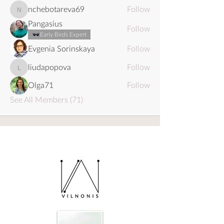
nchebotareva69
Follow
nchebotareva69
Pangasius
Follow
Early Birds Expert
Evgenia Sorinskaya
Follow
liudapopova
Follow
liudapopova
Olga71
Follow
See All Members (71)