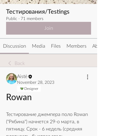
Тестирования/Testings
Public
·
71 members
Join
Discussion
Media
Files
Members
About
Back
Aistė
November 28, 2023
Designer
Rowan
Тестирование джемпера 
поло Rowan 
("Рябина") начнется 29-о марта, в 
пятницу. Срок - 6 недель (средняя 