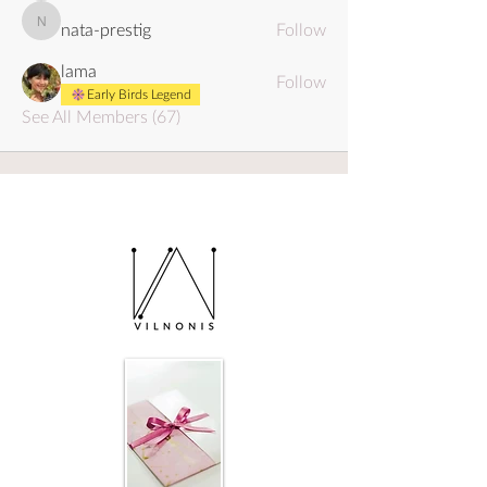
nata-prestig
Follow
nata-prestig
lama
Follow
Early Birds Legend
See All Members (67)