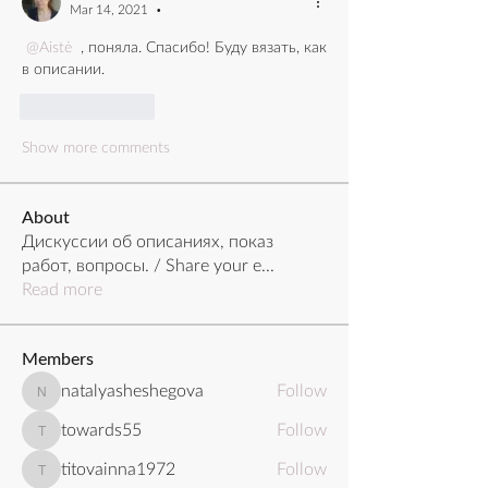
Mar 14, 2021
•
@Aistė
 , поняла. Спасибо! Буду вязать, как 
в описании. 
Like
Reply
Show more comments
About
Дискуссии об описаниях, показ
работ, вопросы. / Share your e
...
Read more
Members
natalyasheshegova
Follow
natalyasheshegova
towards55
Follow
towards55
titovainna1972
Follow
titovainna1972