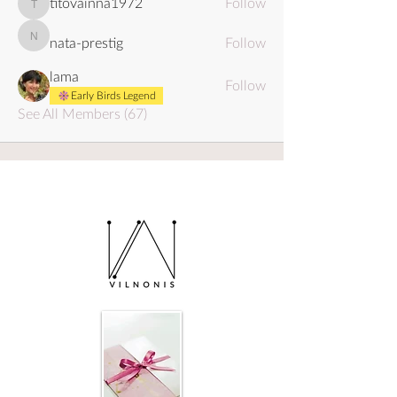
titovainna1972
Follow
titovainna1972
nata-prestig
Follow
nata-prestig
lama
Follow
Early Birds Legend
See All Members (67)