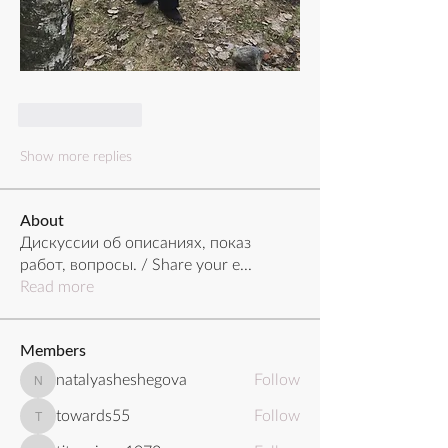
Like
Reply
Show more replies
About
Дискуссии об описаниях, показ
работ, вопросы. / Share your e
...
Read more
Members
natalyasheshegova
Follow
natalyasheshegova
towards55
Follow
towards55