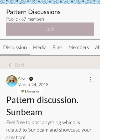
Pattern Discussions
Public
·
67 members
Join
Discussion
Media
Files
Members
About
Back
Aistė
March 24, 2018
Designer
Pattern discussion.
Sunbeam
Feel free to post anything which is 
related to Sunbeam and showcase your 
creation!