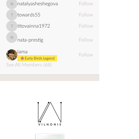
natalyasheshegova
Follow
natalyasheshegova
towards55
Follow
towards55
titovainna1972
Follow
titovainna1972
nata-prestig
Follow
nata-prestig
lama
Follow
Early Birds Legend
See All Members (68)