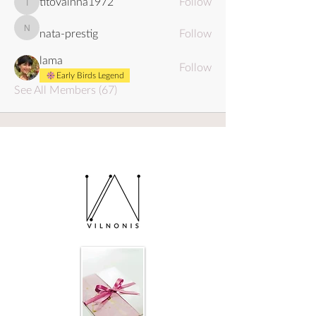
titovainna1972
Follow
titovainna1972
nata-prestig
Follow
nata-prestig
lama
Follow
Early Birds Legend
See All Members (67)