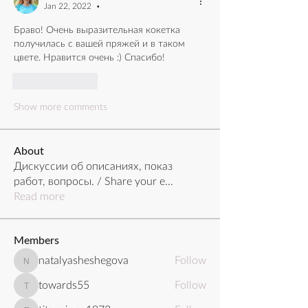
Jan 22, 2022
•
Браво! Очень выразительная кокетка 
получилась с вашей пряжей и в таком 
цвете. Нравится очень :) Спасибо!
Like
Reply
Show more comments
About
Дискуссии об описаниях, показ
работ, вопросы. / Share your e
...
Read more
Members
natalyasheshegova
Follow
natalyasheshegova
towards55
Follow
towards55