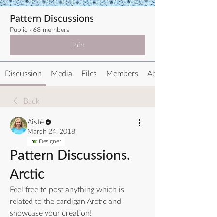
Pattern Discussions
Public
·
68 members
Join
Discussion
Media
Files
Members
About
Back
Aistė
March 24, 2018
Designer
Pattern Discussions.
Arctic
Feel free to post anything which is 
related to the cardigan Arctic and 
showcase your creation!  