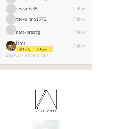
natalyasheshegova
towards55
Follow
towards55
titovainna1972
Follow
titovainna1972
nata-prestig
Follow
nata-prestig
lama
Follow
Early Birds Legend
See All Members (68)