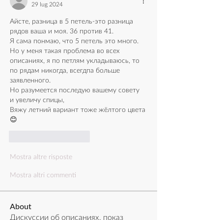
29 lug 2024
Айсте, разница в 5 петель-это разница 
рядов ваша и моя. 36 против 41.
Я сама понмаю, что 5 петель это много. 
Но у меня такая проблема во всех 
описаниях, я по петлям укладываюсь, то 
по рядам никогда, всегдпа больше 
заявленного.
Но разумеется последую вашему совету   
и увеличу спицы, 
Вяжу летний вариант тоже жёлтого цвета
😊
Mi piace
Rispondi
Mostra altre risposte
Mostra altri commenti
About
Дискуссии об описаниях, показ