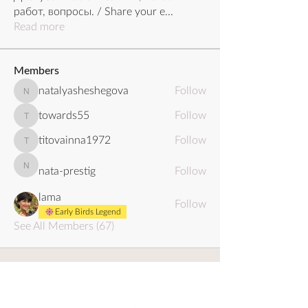
работ, вопросы. / Share your e
...
Read more
Members
natalyasheshegova
Follow
natalyasheshegova
towards55
Follow
towards55
titovainna1972
Follow
titovainna1972
nata-prestig
Follow
nata-prestig
lama
Follow
Early Birds Legend
See All Members (67)