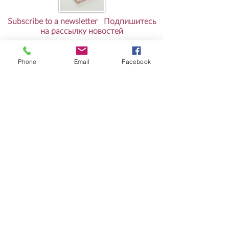
Subscribe to a newsletter Подпишитесь
на рассылку новостей
PATTERNS
Phone
Email
Facebook
Shop patterns
Shop e-books
Free Patterns
RESOURCES
Knit-Tech
Stitch Patterns
Blog
Lookbooks