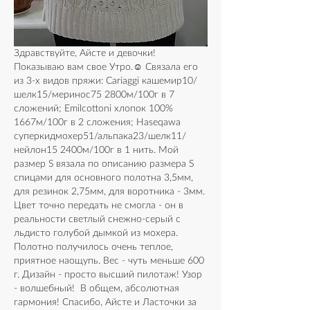
Здравствуйте, Айсте и девочки! 
Показываю вам свое Утро.☺ Связала его 
из 3-х видов пряжи: Cariaggi кашемир10/
шелк15/меринос75 2800м/100г в 7 
сложений; Emilcottoni хлопок 100% 
1667м/100г в 2 сложения; Haseqawa 
суперкидмохер51/альпака23/шелк11/
нейлон15 2400м/100г в 1 нить. Мой 
размер S вязала по описанию размера S 
спицами для основного полотна 3,5мм, 
для резинок 2,75мм, для воротника - 3мм. 
Цвет точно передать не смогла - он в 
реальности светлый снежно-серый с 
льдисто голубой дымкой из мохера. 
Полотно получилось очень теплое, 
приятное наощупь. Вес - чуть меньше 600 
г. Дизайн - просто высший пилотаж! Узор 
- волшебный!  В общем, абсолютная 
гармония! Спасибо, Айсте и Ласточки за 