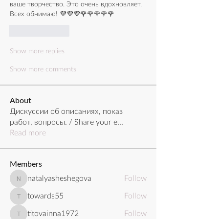
ваше творчество. Это очень вдохновляет. 
Всех обнимаю! 💜💜💜🌹🌹🌹🌹🌹
Like
Reply
Show more replies
Show more comments
About
Дискуссии об описаниях, показ
работ, вопросы. / Share your e
...
Read more
Members
natalyasheshegova
Follow
natalyasheshegova
towards55
Follow
towards55
titovainna1972
Follow
titovainna1972