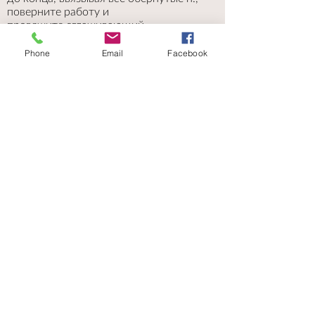
поверните работу и
провяжите сглаживающий
изнаночный р. до конца, ввязывая все
обернутые п. Если в
Phone
Email
Facebook
вашем изделии используется узор,
при вязании сглаживающих рядов
придерживайтесь рисунка узора
ниже находящихся укороченных
рядов.