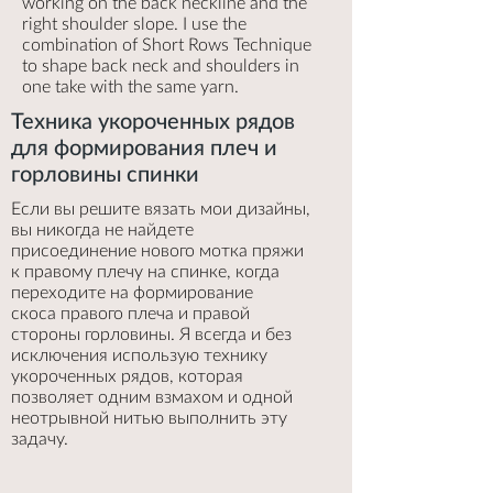
working on the back neckline and the
right shoulder slope. I use the
combination of Short Rows Technique
to shape back neck and shoulders in
one take with the same yarn.
Техника укороченных рядов
для формирования плеч и
горловины спинки
Если вы решите вязать мои дизайны,
вы никогда не найдете
присоединение нового мотка пряжи
к правому плечу на спинке, когда
переходите на формирование
скоса правого плеча и правой
стороны горловины. Я всегда и без
исключения использую технику
укороченных рядов, которая
позволяет одним взмахом и одной
неотрывной нитью выполнить эту
задачу.