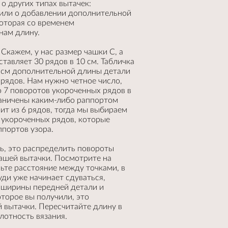
о других типах вытачек:
 или о добавлении дополнительной
оторая со временем
нам длину.
Скажем, у нас размер чашки C, а
ставляет 30 рядов в 10 см. Табличка
5 см дополнительной длины детали
 рядов. Нам нужно четное число,
 7 поворотов укороченных рядов в
раничены каким-либо раппортом
ит из 6 рядов, тогда мы выбираем
в укороченных рядов, которые
ппортов узора.
ь, это распределить повороты
ашей вытачки. Посмотрите на
ьте расстояние между точками, в
уди уже начинает сдуваться,
з ширины передней детали и
оторое вы получили, это
 вытачки. Пересчитайте длину в
плотность вязания.