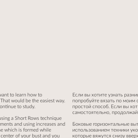
 want to learn how to
Если вы хотите узнать разни
 That would be the easiest way.
попробуйте вязать по моим 
 continue to study.
простой способ. Если вы хо
самостоятельно, продолжайт
 using a Short Rows technique
rments and using increases and
Боковые горизонтальные вы
ne which is formed while
использованием техники уко
e center of your bust and you
которые вяжутся снизу вверх