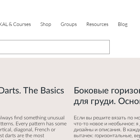
KAL & Courses
Shop
Groups
Resources
Blog
Darts. The Basics
Боковые горизо
для груди. Осн
 always find something unusual
Если вы решите вязать по м
patterns. Every pattern has some
что-то новое и необычное: я
rtical, diagonal, French or
дизайны и описания. В кажд
st darts are the most
вытачек: горизонтальные, в