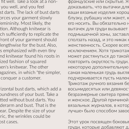
it well. Take a look at a non-
французские или скрытые. Я
s you well, and you feel
доказывать, что вытачки дл
t darts. The lack of bust darts
ваши вязаные изделия хорош
forces your garment slowly
блузку, рубашку или жакет,
femininity. Most likely, the
его носить. Вы обязательно 
tion. Although knitwear is
вытачек для груди вызывает
ch sufficiently to replicate the
подмышечной зоны, заставл
 front of your garment should
сползать назад, и это никак
engthwise for the bust. Also,
женственность. Скорее всего
 is emphasized with even tiny
исключением. Хотя трикотаж
and knitwear found his roots in
может растянуться до такой
sized fashion of squared
повторить округлость груди
en's knitwear. The other
некоторую дополнительную 
agazines, in which "the simpler,
самая маленькая грудь выгл
o conquer a customer.
подчеркивается пусть мален
Трикотаж ручного вязания бе
rizontal bust darts, which add a
восьмидесятых или девяност
roundness of your bust. Take a
безразмерные свитера прям
tted without bust darts. You
и женское. Другой причино
derarm and bust. That is the
вязальных журналов, в кото
ar. Despite the size of your
лучше» было способом завое
bric, the wrinkles could be
ost cases.
Этот урок посвящен боковы
груди, которые добавляют д