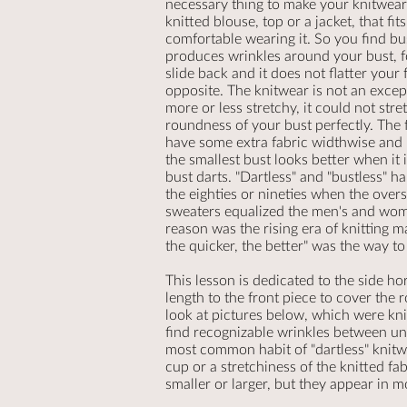
necessary thing to make your knitwear f
knitted blouse, top or a jacket, that fit
comfortable wearing it. So you find bus
produces wrinkles around your bust, 
slide back and it does not flatter your 
opposite. The knitwear is not an excep
more or less stretchy, it could not stret
roundness of your bust perfectly. The
have some extra fabric widthwise and l
the smallest bust looks better when it
bust darts. "Dartless" and "bustless" h
the eighties or nineties when the over
sweaters equalized the men's and wom
reason was the rising era of knitting m
the quicker, the better" was the way t
This lesson is dedicated to the side ho
length to the front piece to cover the 
look at pictures below, which were kni
find recognizable wrinkles between un
most common habit of "dartless" knitwe
cup or a stretchiness of the knitted fa
smaller or larger, but they appear in m