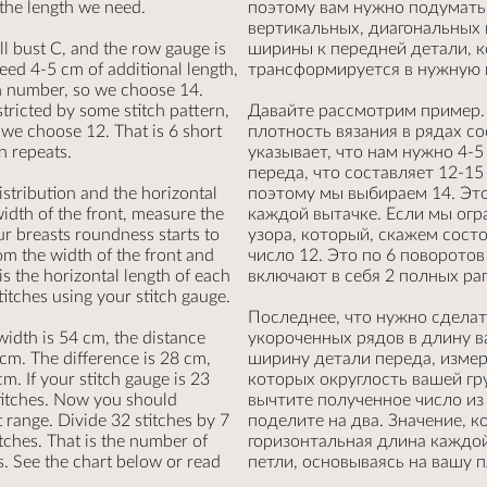
 the length we need.
поэтому вам нужно подумать 
вертикальных, диагональных
l bust C, and the row gauge is
ширины к передней детали, к
eed 4-5 cm of additional length,
трансформируется в нужную 
n number, so we choose 14.
stricted by some stitch pattern,
Давайте рассмотрим пример. 
 we choose 12. That is 6 short
плотность вязания в рядах со
n repeats.
указывает, что нам нужно 4-
переда, что составляет 12-15
distribution and the horizontal
поэтому мы выбираем 14. Это
width of the front, measure the
каждой вытачке. Если мы ог
r breasts roundness starts to
узора, который, скажем состо
om the width of the front and
число 12. Это по 6 поворото
is the horizontal length of each
включают в себя 2 полных ра
stitches using your stitch gauge.
Последнее, что нужно сделат
idth is 54 cm, the distance
укороченных рядов в длину в
 cm. The difference is 28 cm,
ширину детали переда, измер
cm. If your stitch gauge is 23
которых округлость вашей гр
stitches. Now you should
вычтите полученное число и
t range. Divide 32 stitches by 7
поделите на два. Значение, к
itches. That is the number of
горизонтальная длина каждой
. See the chart below or read
петли, основываясь на вашу 