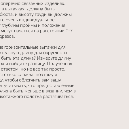
поперечно связанных изделиях.
 в вытачках, должна быть
бюста, и высоту груди вы должны
Это очень индивидуальное
т глубины проймы и положения
могут начаться на расстоянии 0-7
дрезов.
ые горизонтальные вытачки для
ительную длину для округлости
 быть эта длина? Измерьте длину
рх и найдите разницу. Полученная
тветом, но не все так просто.
столько сложна, поэтому я
у, чтобы облегчить вам вашу
ет учитывать, что предоставленные
лжна быть меньше в вязании, чем в
икотажного полотна растягиваться.