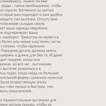
 сомневаюсь, нужно ли мне
я груди - самое необходимое, чтобы
о сидели. Взгляните на шитую
 который вам подходит и вам удобно
найдете там вытачки. Отсутствие
 появление складок около
яет вашу одежду медленно
 не подчеркивает вашу
, наоборот. Трикотаж не является
 более или менее эластичен, он не
 степени, чтобы идеально
. Передняя деталь должна иметь
ширину и длину для бюста. И даже
ядит пышнее, когда она
ькими, но все же - вытачками.
з вытачек укоренился в
ых годах, когда мода на большие
оугольной формы сравнила мужское
й была возрастающая эпоха
рых «чем проще и быстрее, тем
вать покупателей.
м горизонтальным вытачкам для
лину детали переда, чтобы ее