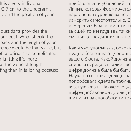
t is a very individual
прибавлений и убавлений в 
in 0-7 cm to the underarm,
Линия, которая формируется
e and the position of your
параллельна уровню вашего 
измерить самостоятельно. 
измерение. В зависимости о
 bust darts provides the
высшей точки груди вытачки 
your bust. What should that
см вниз от подмышечных по
 back and the length of your
erence would be that value, but
Как я уже упоминала, боков
f tailoring is so complicated,
груди обеспечивают дополн
 knitting life more
вашего бюста. Какой должна
at the value of length
спины и переда от талии вве
ting than in tailoring because
цифра должна была бы быть о
Наука по пошиву одежды на
попробовала сделать таблиц
вязаную жизнь. Также следу
цифры добавочной длины до
шитье из-за способности тр