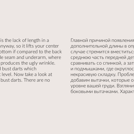
 the lack of length in a
Главной причиной появления
anyway, so it lifts your center
дополнительной длины в оп
bottom if compared to the back
случае стремится вместитьс
side seam and underarm, where
среднюю часть передней дет
 produces the ugly wrinkle.
сравнивать со спинкой, а з
d bust darts which
и подмышками, где округлос
 level. Now take a look at
некрасивую складку. Пробл
 bust darts. There are no
добавим вытачки, которые 
уровне вашей груди. Взглян
боковыми вытачками. Характ