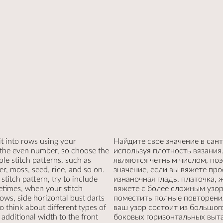
it into rows using your
Найдите свое значение в сант
 the even number, so choose the
используя плотность вязания
ple stitch patterns, such as
являются четным числом, по
er, moss, seed, rice, and so on.
значение, если вы вяжете про
stitch pattern, try to include
изнаночная гладь, платочка, 
metimes, when your stitch
вяжете с более сложным узор
ows, side horizontal bust darts
поместить полные повторения
o think about different types of
ваш узор состоит из большог
 additional width to the front
боковых горизонтальных выт